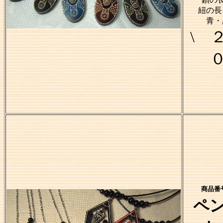
紐の長
青・
\ 
商品番号
ペ