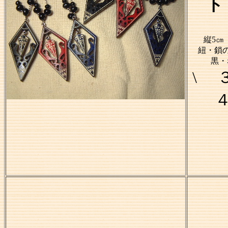
ト
縦5㎝ 
紐・鎖の
黒・
\ 