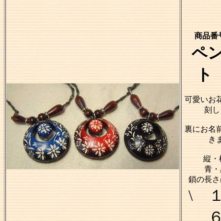
商品番号
ペ
ト
可愛いお
刻し
裏にお名
き
縦・横
青・
鎖の長さ
\ 