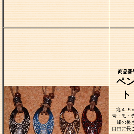
商品番号
ペ
ト
縦４.５
青・黒・
紐の長
自由に長