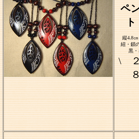
ペ
ト
縦4.8
紐・鎖の
黒・
\ 