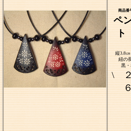
商品番号
ペ
ト
縦3.8
紐の長
黒・
\ 