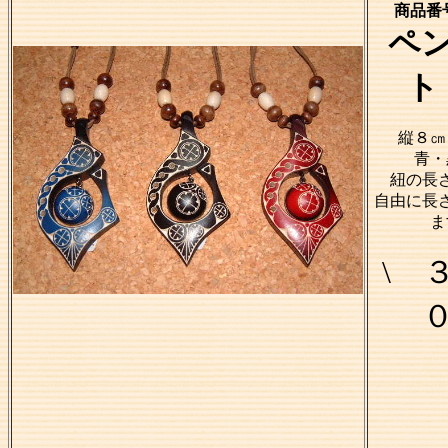
商品番号
ペ
ト
縦８㎝
青・
紐の長
自由に長
ま
\ 