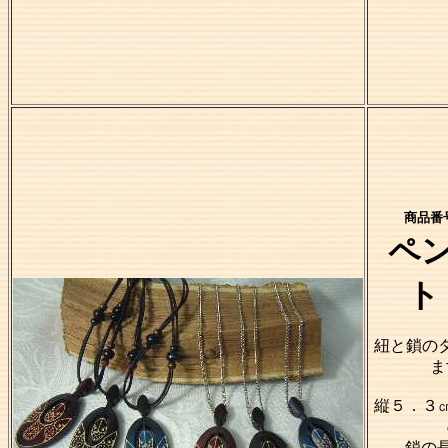
商品番号
ペ
ト
紐と鎖の
ま
縦５．３
鎖の長