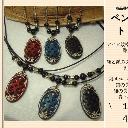
商品番号
ペ
ト
アイヌ紋
彫
紐と鎖の
ま
縦４㎝ 
鎖の長
紐の長
青・
\ 