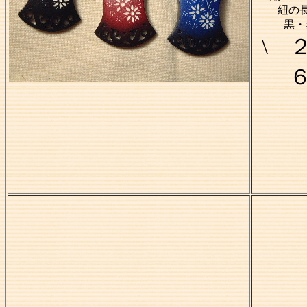
紐の長
黒・
\ 