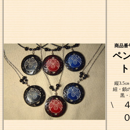
商品番号
ペ
ト
縦3.5
紐・鎖の
黒・
\ 