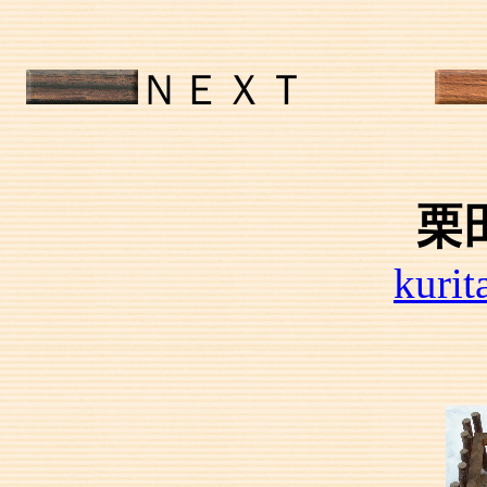
ＮＥＸＴ
栗
kurit