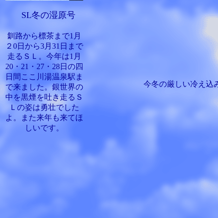
SL冬の湿原号
釧路から標茶まで1月
２0日から3月31日まで
走るＳＬ。今年は1月
20・21・27・28日の四
日間ここ川湯温泉駅ま
今冬の厳しい冷え込
で来ました。銀世界の
中を黒煙を吐き走るＳ
Ｌの姿は勇壮でした
よ。また来年も来てほ
しいです。