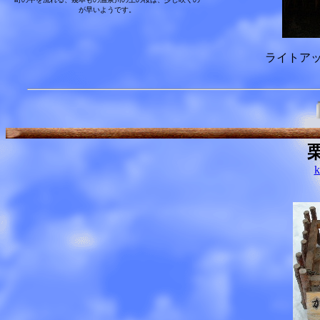
が早いようです。
ライトア
k