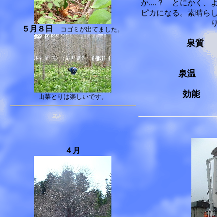
か....？ とにかく
ピカになる。素晴ら
５月８日
コゴミが出てました。
泉質
酸
酸
泉温
３
効能
リ
山菜とりは楽しいです。
神経
４月