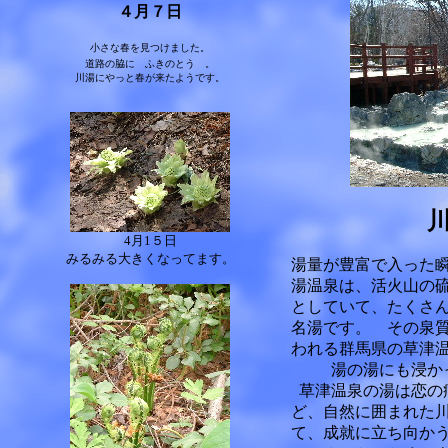
４月７日
小さな春を見つけました。
道路の脇に ふきのとう 。
川湯にやっと春が来たようです。
4月1５日
みるみる大きくなってます。
湯量が豊富で入った瞬
湯温泉は、活火山の
としていて、たくさ
名湯です。 その泉
われる群馬県の草津
湯の湯にも浸か
草津温泉の湯は恋の
ど、自然に囲まれた
て、成就に立ち向か