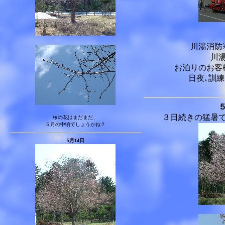
川湯消防
川
お泊りのお客
日夜､訓
３日続きの猛暑
桜の花はまだまだ、
５月の中頃でしょうかね？
5月14日