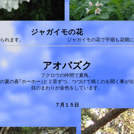
ャガイモの花
で今年は多く見られます。 ジャガイ
アオバズク
フクロウの仲間で夏鳥。
の夏の夜｢ホーホー｣と２音ずつ、つづけて鳴くのを聞く事が
目のまわりが金色をしています。
７月１５日