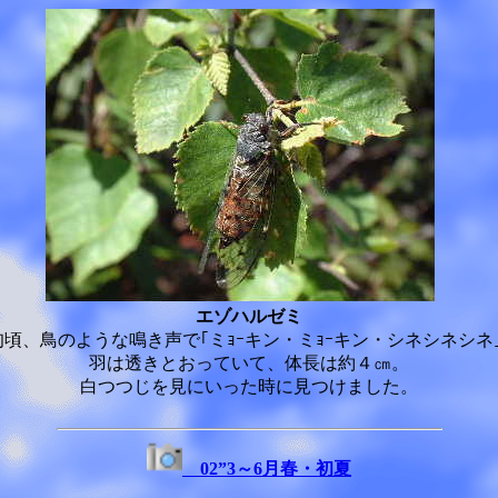
エゾハルゼミ
旬頃、鳥のような鳴き声で｢ミｮｰキン・ミｮｰキン・シネシネシネ
羽は透きとおっていて、体長は約４㎝。
白つつじを見にいった時に見つけました。
02”3～6月春・初夏