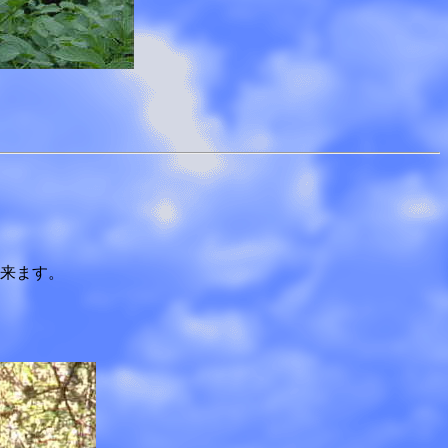
モの花で芋畑も花畑に
出来ます。