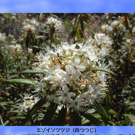
エゾイソツツジ（白つつじ）