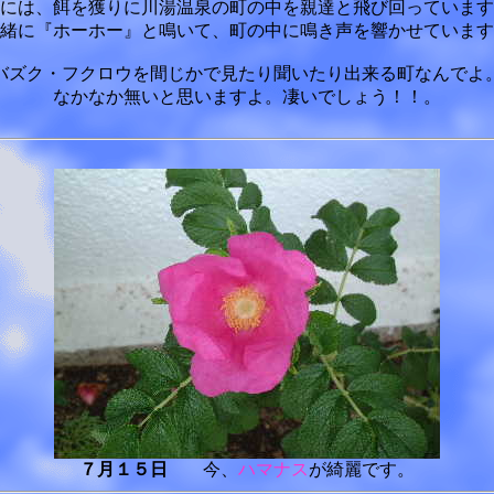
には、餌を獲りに川湯温泉の町の中を親達と飛び回っています
緒に『ホーホー』と鳴いて、町の中に鳴き声を響かせています
バズク・フクロウを間じかで見たり聞いたり出来る町なんでよ
なかなか無いと思いますよ。凄いでしょう！！。
７月１５日
今、
ハマナス
が綺麗です。